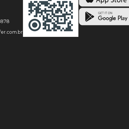
-4878
er.com.br