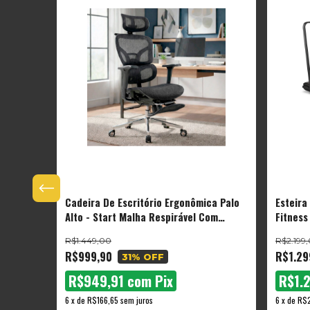
Cadeira De Escritório Ergonômica Palo
Esteira
0m
Alto - Start Malha Respirável Com
Fitness
 The
Suporte Lombar Adaptável Apoio Para
R$1.449,00
R$2.199
Pés Retrátil
R$999,90
R$1.29
31
% OFF
R$949,91
com
Pix
R$1.
6
x
de
R$166,65
sem juros
6
x
de
R$2