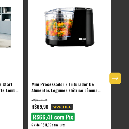
a Start
Mini Processador E Triturador De
Máqui
rte Lombar
Alimentos Legumes Elétrico Lâmina
Port
irável Cor
Dupla Inox Oz
R$109,90
R$29
R$69,90
R$19
36
% OFF
R$66,41
com
Pix
R$
6
x
de
R$11,65
sem juros
6
x
de