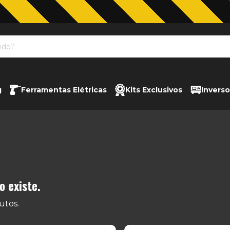
Jardinagem com The Black Tools
g
Ferramentas Elétricas
Kits Exclusivos
Inverso
 existe.
utos.