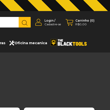
Login
/
Carrinho
(
0
)
Cadastre-se
R$0,00
ras
Oficina mecanica