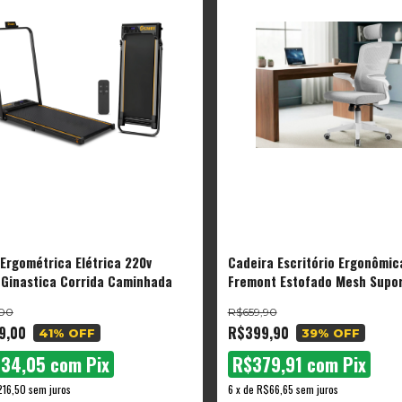
 Ergométrica Elétrica 220v
Cadeira Escritório Ergonômic
 Ginastica Corrida Caminhada
Fremont Estofado Mesh Supo
Encosto Ajustável Malha Resp
,00
R$659,90
Branco
9,00
R$399,90
41
% OFF
39
% OFF
234,05
com
Pix
R$379,91
com
Pix
16,50
sem juros
6
x
de
R$66,65
sem juros