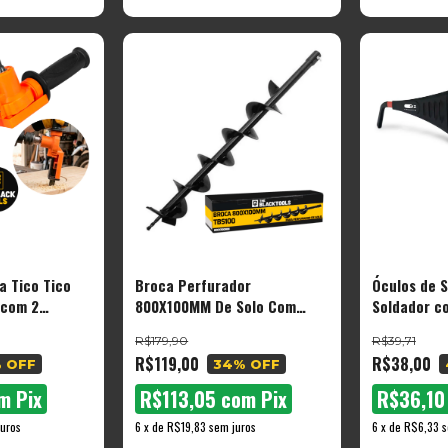
a Tico Tico
Broca Perfurador
Óculos de S
 com 2
800X100MM De Solo Com
Soldador c
Black Tools
Pino Trava The Black Tools -
Automático
R$179,90
R$39,71
TBS100
R$119,00
R$38,00
 OFF
34
% OFF
m
Pix
R$113,05
com
Pix
R$36,1
uros
6
x
de
R$19,83
sem juros
6
x
de
R$6,33
s