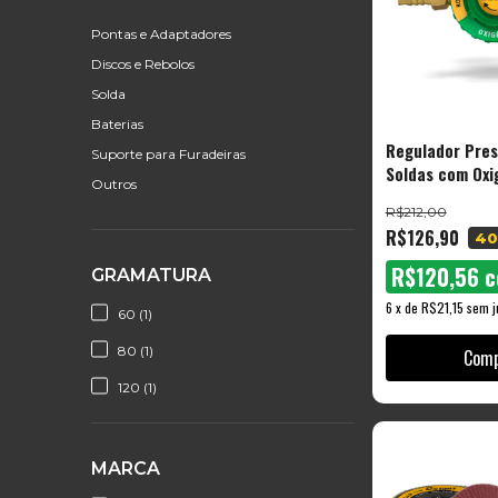
Pontas e Adaptadores
Discos e Rebolos
Solda
Baterias
Regulador Pres
Suporte para Furadeiras
Soldas com Oxi
Outros
RO-200
R$212,00
R$126,90
40
R$120,56
c
GRAMATURA
6
x
de
R$21,15
sem j
60 (1)
80 (1)
120 (1)
MARCA