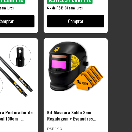
sem juros
6
x
de
R$19,98
sem juros
ra Perfurador de
Kit Mascara Solda Sem
sal 100cm -
Regulagem + Esquadros
e Black Tools
Magneticos 12kg
R$114,90