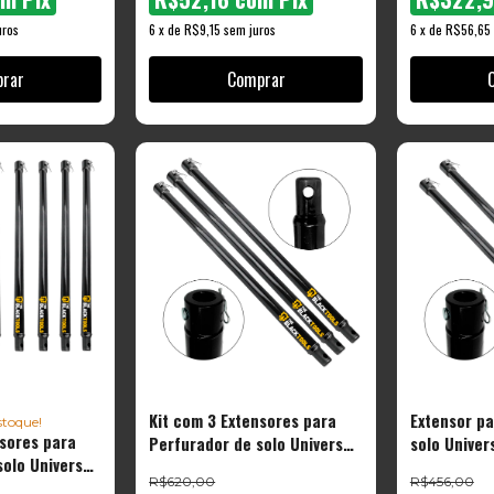
uros
6
x
de
R$9,15
sem juros
6
x
de
R$56,65
Kit com 3 Extensores para
Extensor pa
toque!
nsores para
Perfurador de solo Universal
solo Univer
olo Universal
100CM - TEX1000 The Black
TEX1000 Th
R$620,00
R$456,00
0 The Black
Tools