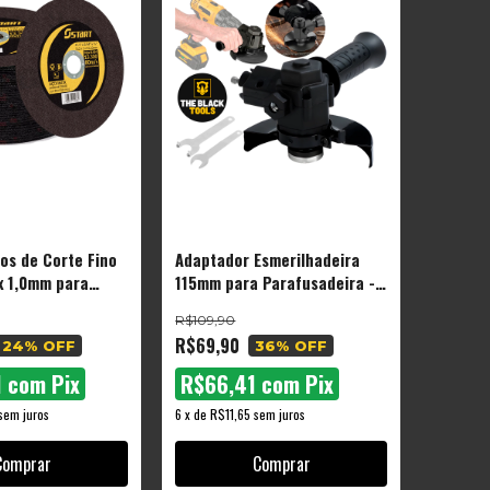
cos de Corte Fino
Adaptador Esmerilhadeira
 x 1,0mm para
115mm para Parafusadeira -
ira
The Black Tools
R$109,90
R$69,90
24
% OFF
36
% OFF
1
com
Pix
R$66,41
com
Pix
sem juros
6
x
de
R$11,65
sem juros