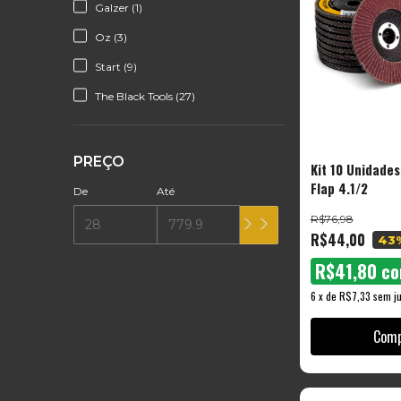
Galzer (1)
Oz (3)
Start (9)
The Black Tools (27)
PREÇO
Kit 10 Unidades
Flap 4.1/2
De
Até
R$76,98
R$44,00
43
R$41,80
c
6
x
de
R$7,33
sem ju
Comp