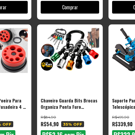
Poeira Para
Chaveiro Guarda Bits Brocas
Suporte Par
fusadeira 4 A
Organiza Ponta Furo
Telescópic
ara
Organizador
Ajustável 
R$84,90
R$499,90
peza Obra -
Angular
R$54,90
R$339,90
% OFF
35
% OFF
s
om
Pix
R$52,16
com
Pix
R$322,