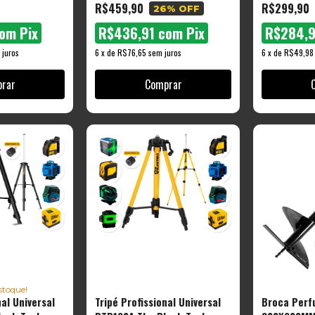
R$459,90
R$299,90
26
% OFF
om
Pix
R$436,91
com
Pix
R$284,
 juros
6
x
de
R$76,65
sem juros
6
x
de
R$49,98
toque!
nal Universal
Tripé Profissional Universal
Broca Perf