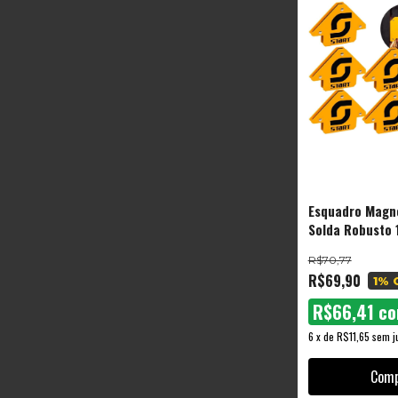
Esquadro Magn
Solda Robusto 
Unidades
R$70,77
R$69,90
1
% 
R$66,41
c
6
x
de
R$11,65
sem j