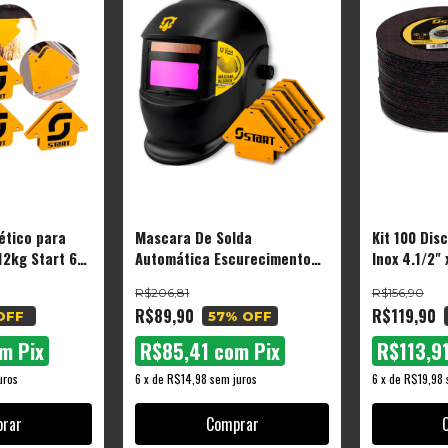
ético para
Mascara De Solda
Kit 100 Dis
12kg Start 6
Automática Escurecimento
Inox 4.1/2"
Start + 4 Esquadro
Esmerilhade
R$206,81
R$156,90
R$89,90
R$119,90
OFF
57
% OFF
om
Pix
R$85,41
com
Pix
R$113,9
uros
6
x
de
R$14,98
sem juros
6
x
de
R$19,98