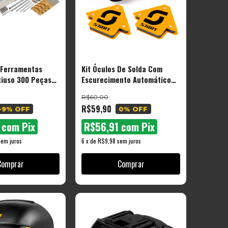
 Ferramentas
Kit Óculos De Solda Com
tiuso 300 Peças
Escurecimento Automático
 e Buchas
com 2 Esquadros Magnéticos
R$60,00
R$59,90
-9
% OFF
0
% OFF
1
com
Pix
R$56,91
com
Pix
sem juros
6
x
de
R$9,98
sem juros