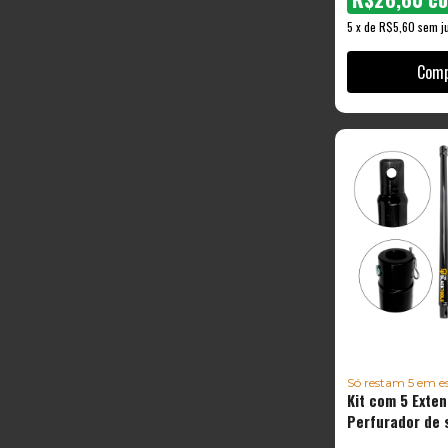
5
x
de
R$5,60
sem j
Só restam
5
em es
Kit com 5 Exte
Perfurador de s
100CM - TEX100