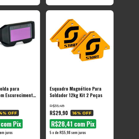
olda para
Esquadro Magnético Para
om Escurecimento
Soldador 12kg Kit 2 Peças
R$35,48
R$29,90
4
% OFF
16
% OFF
0
com
Pix
R$28,41
com
Pix
em juros
5
x
de
R$5,98
sem juros