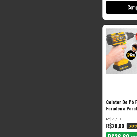
Coletor De Pó 
Furadeira Para
12mm Manual P
R$39,90
Perfuração Lim
R$28,00
30
The Black Tool
R$26,60
c