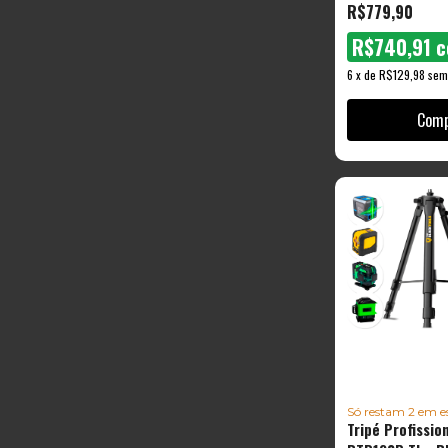
R$779,90
Tools
R$740,91
c
6
x
de
R$129,98
sem
Só restam
2
em es
Tripé Profissio