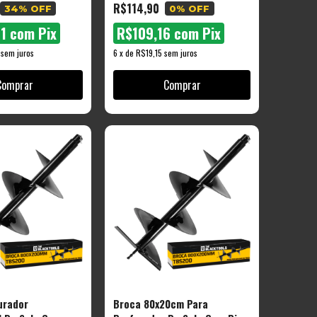
R$114,90
34
% OFF
0
% OFF
91
com
Pix
R$109,16
com
Pix
sem juros
6
x
de
R$19,15
sem juros
urador
Broca 80x20cm Para