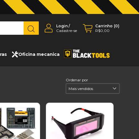
Login
/
Carrinho
(
0
)
Cadastre-se
R$0,00
ras
Oficina mecanica
Ordenar por