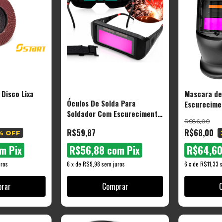
 Disco Lixa
Mascara de
Óculos De Solda Para
Escurecime
Soldador Com Escurecimento
Profissiona
R$86,00
Automático Cor Preto Liso -
BTM1000 - 
R$59,87
R$68,00
% OFF
The Black Tools
om
Pix
R$56,88
com
Pix
R$64,6
ros
6
x
de
R$9,98
sem juros
6
x
de
R$11,33
rar