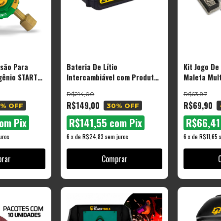
são Para
Bateria De Lítio
Kit Jogo De
gênio START
Intercambiável com Produtos
Maleta Mul
21v The Black Tools Btsx-100
Com Brocas
R$214,00
R$63,87
2000mah
R$149,00
R$69,90
% OFF
30
% OFF
om
Pix
R$141,55
com
Pix
R$66,4
uros
6
x
de
R$24,83
sem juros
6
x
de
R$11,65