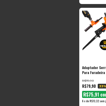
Adaptador Serr
Para Furadeira
Lâminas - The 
R$119,90
R$79,90
33
%
R$75,91
co
6
x
de
R$13,32
sem j