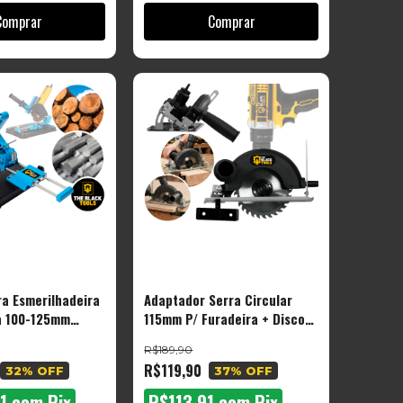
a Esmerilhadeira
Adaptador Serra Circular
a 100-125mm
115mm P/ Furadeira + Disco
Rebarbadora
115mm
R$189,90
R$119,90
32
% OFF
37
% OFF
91
com
Pix
R$113,91
com
Pix