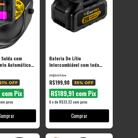
 Solda com
Bateria De Lítio
nto Automático
Intercambiável com toda
l Cor Preto Liso
linha 21v 4000mah
R$307,54
The Black Tools
Recarregável The Black
R$199,90
21
% OFF
35
% OFF
Tools
0
com
Pix
R$189,91
com
Pix
sem juros
6
x
de
R$33,32
sem juros