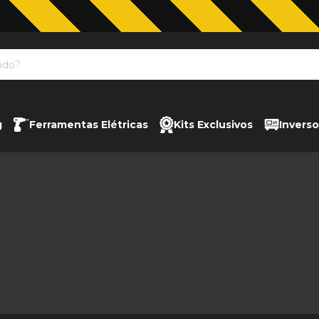
Jardinagem com The Black Tools
g
Ferramentas Elétricas
Kits Exclusivos
Inverso