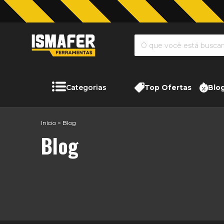
Categorias
Top Ofertas
Blo
Início
>
Blog
Blog