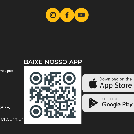
BAIXE NOSSO APP
evoluções
-4878
er.com.br