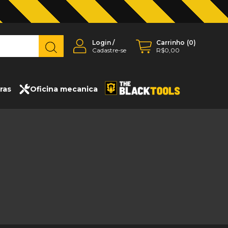
Login
/
Carrinho
(
0
)
Cadastre-se
R$0,00
ras
Oficina mecanica