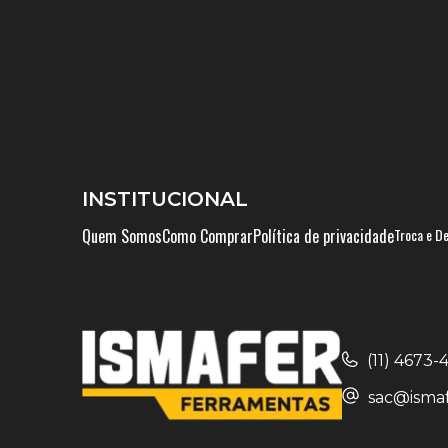
INSTITUCIONAL
Quem Somos
Como Comprar
Política de privacidade
Troca e D
(11) 4673
sac@ismaf