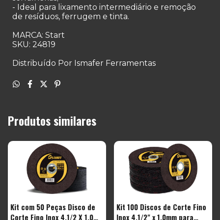
- Ideal para lixamento intermediário e remoção
de resíduos, ferrugem e tinta.
MARCA: Start
SKU: 24819
Distribuído Por Ismafer Ferramentas
Produtos similares
Kit com 50 Peças Disco de
Kit 100 Discos de Corte Fino
Corte Fino Inox 4.1/2 X 1,0
Inox 4.1/2" x 1,0mm para