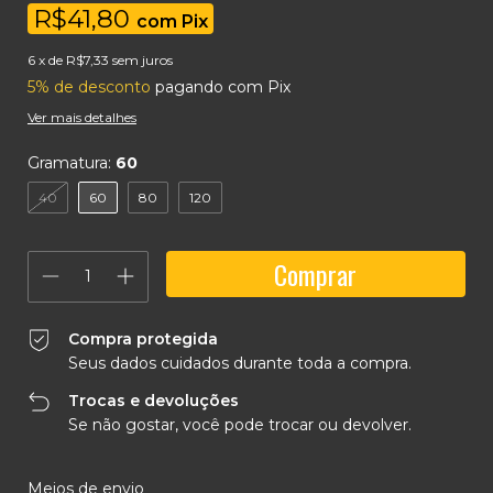
R$41,80
com
Pix
6
x de
R$7,33
sem juros
5% de desconto
pagando com Pix
Ver mais detalhes
Gramatura:
60
40
60
80
120
Compra protegida
Seus dados cuidados durante toda a compra.
Trocas e devoluções
Se não gostar, você pode trocar ou devolver.
Entregas para o CEP:
Alterar CEP
Meios de envio