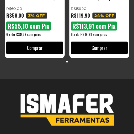
Esmerilhadeira
Esmerilhadeira
R$60,00
R$156,90
R$58,00
R$119,90
3
% OFF
24
% OFF
R$55,10
com
Pix
R$113,91
com
Pix
6
x
de
R$9,67
sem juros
6
x
de
R$19,98
sem juros