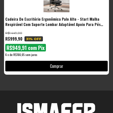
Cadeira De Escritório Ergonômica Palo Alto - Start Malha
C
Respirável Com Suporte Lombar Adaptável Apoio Para Pés
S
Retrátil
B
R$1.449,00
R
R$999,90
R
31
% OFF
R$949,91
com
Pix
6
x
de
R$166,65
sem juros
6