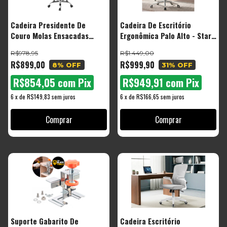
Cadeira Presidente De
Cadeira De Escritório
Couro Molas Ensacadas
Ergonômica Palo Alto - Start
Escritório Diretor
Malha Respirável Com
R$978,95
R$1.449,00
Ergonômica 150kg Vce-01
Suporte Lombar Adaptável
R$899,00
R$999,90
8
% OFF
31
% OFF
Veronna Cor Preto
Apoio Para Pés Retrátil
R$854,05
com
Pix
R$949,91
com
Pix
6
x
de
R$149,83
sem juros
6
x
de
R$166,65
sem juros
Suporte Gabarito De
Cadeira Escritório