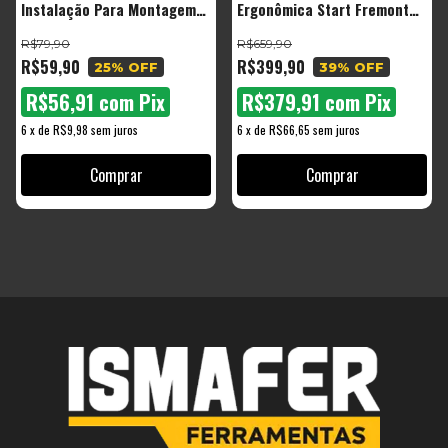
Instalação Para Montagem
Ergonômica Start Fremont
Portas E Armários Móveis
Estofado Mesh Suporte
R$79,90
R$659,90
Mdf - The Black Tools
Lombar Encosto Ajustável
R$59,90
R$399,90
25
% OFF
39
% OFF
Malha Respirável Cor Branco
R$56,91
com
Pix
R$379,91
com
Pix
6
x
de
R$9,98
sem juros
6
x
de
R$66,65
sem juros