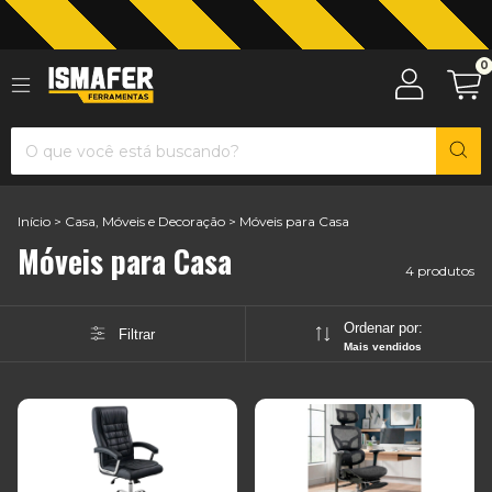
Jardinagem com The Black Tools
0
Início
>
Casa, Móveis e Decoração
>
Móveis para Casa
Móveis para Casa
4 produtos
Ordenar por:
Filtrar
Mais vendidos