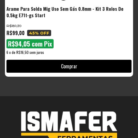
Arame Para Solda Mig Uso Sem Gás 0.8mm - Kit 3 Rolos De
A
0.5kg E71t-gs Start
K
R$181,39
R
R$99,00
R
45
% OFF
R$94,05
com
Pix
6
x
de
R$16,50
sem juros
6