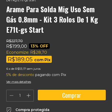
De 1 Kg E71t-gs Start
Arame Para Solda Mig Uso Sem
Gás 0.8mm - Kit 3 Rolos De 1 Kg
E71t-gs Start
R$227,70
R$199,00
13
% OFF
Economize:
R$28,70
R$189,05
com
Pix
6
x de
R$33,17
sem juros
5% de desconto
pagando com Pix
Ver mais detalhes
Compra protegida