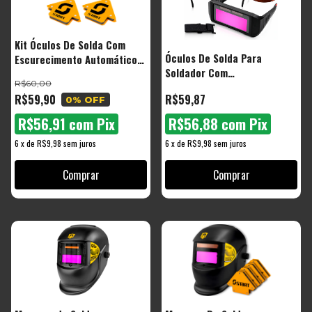
Kit Óculos De Solda Com
Óculos De Solda Para
Escurecimento Automático
Soldador Com
com 2 Esquadros Magnéticos
R$60,00
Escurecimento Automático
R$59,90
R$59,87
0
% OFF
Cor Preto Liso - The Black
Tools
R$56,91
com
Pix
R$56,88
com
Pix
6
x
de
R$9,98
sem juros
6
x
de
R$9,98
sem juros