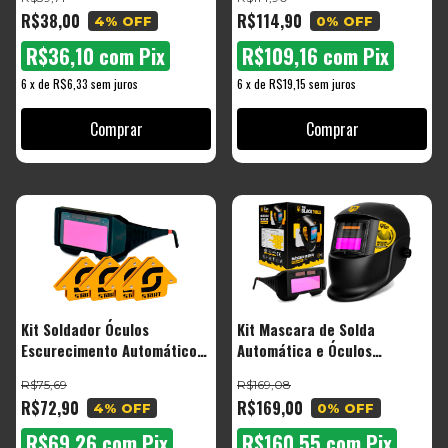
R$38,00
R$114,90
4
% OFF
0
% OFF
R$36,10
com
Pix
R$109,16
com
Pix
6
x
de
R$6,33
sem juros
6
x
de
R$19,15
sem juros
Kit Soldador Óculos
Kit Mascara de Solda
Escurecimento Automático
Automática e Óculos
Com Esquadro Magnético
Automático Profissional -
R$75,69
R$169,08
Para Solda 12kg 4un Start
The Black Tools
R$72,90
R$169,00
4
% OFF
0
% OFF
R$69,26
com
Pix
R$160,55
com
Pix