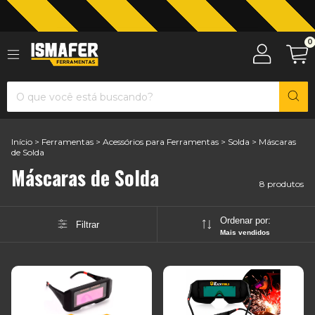
Jardinagem com The Black Tools
0
Início
>
Ferramentas
>
Acessórios para Ferramentas
>
Solda
>
Máscaras
de Solda
Máscaras de Solda
8 produtos
Ordenar por:
Filtrar
Mais vendidos