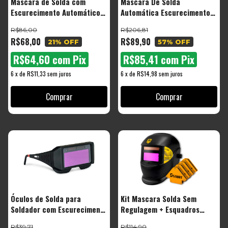
Mascara de Solda com
Mascara De Solda
Escurecimento Automático
Automática Escurecimento
Profissional Cor Preto Liso
Start + 4 Esquadro
R$86,00
R$206,81
BTM1000 - The Black Tools
R$68,00
R$89,90
21
% OFF
57
% OFF
R$64,60
com
Pix
R$85,41
com
Pix
6
x
de
R$11,33
sem juros
6
x
de
R$14,98
sem juros
Óculos de Solda para
Kit Mascara Solda Sem
Soldador com Escurecimento
Regulagem + Esquadros
Automático
Magneticos 12kg
R$39,71
R$114,90