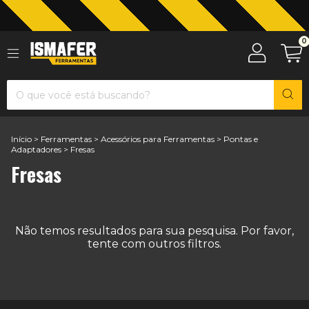
Jardinagem com The Black Tools
0
Início
>
Ferramentas
>
Acessórios para Ferramentas
>
Pontas e
Adaptadores
>
Fresas
Fresas
Não temos resultados para sua pesquisa. Por favor,
tente com outros filtros.