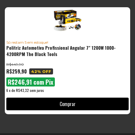
Só restam
5
em estoque!
Politriz Automotiva Profissional Angular 7" 1200W 1000-
P
4200RPM The Black Tools
R
R$449,90
R
R$259,90
R
42
% OFF
R$246,91
com
Pix
6
x
de
R$43,32
sem juros
6
Comprar