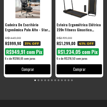
Cadeira De Escritório
Esteira Ergométrica Elétrica
Ergonômica Palo Alto - Start
220v Fitness Ginastica
Malha Respirável Com
Corrida Caminhada
R$1.449,00
R$2.199,00
Suporte Lombar Adaptável
R$999,90
R$1.299,00
31
% OFF
41
% OFF
Apoio Para Pés Retrátil
R$949,91
com
Pix
R$1.234,05
com
Pix
6
x
de
R$166,65
sem juros
6
x
de
R$216,50
sem juros