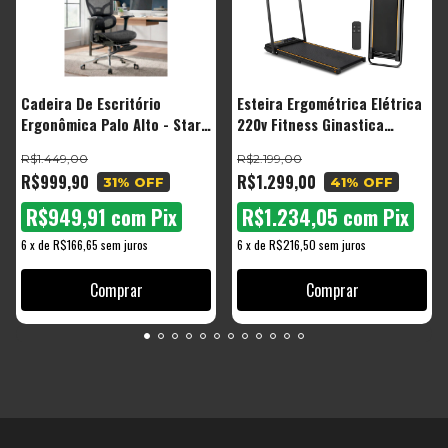
Cadeira De Escritório
Esteira Ergométrica Elétrica
Ergonômica Palo Alto - Start
220v Fitness Ginastica
Malha Respirável Com
Corrida Caminhada
R$1.449,00
R$2.199,00
Suporte Lombar Adaptável
R$999,90
R$1.299,00
31
% OFF
41
% OFF
Apoio Para Pés Retrátil
R$949,91
com
Pix
R$1.234,05
com
Pix
6
x
de
R$166,65
sem juros
6
x
de
R$216,50
sem juros