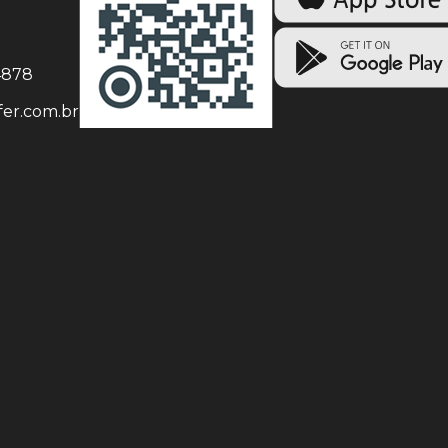
-4878
er.com.br