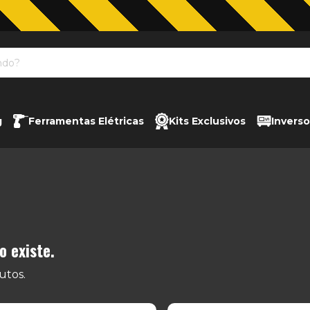
Jardinagem com The Black Tools
g
Ferramentas Elétricas
Kits Exclusivos
Inverso
 existe.
utos.