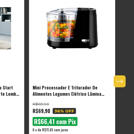
a Start
Mini Processador E Triturador De
Máqui
rte Lombar
Alimentos Legumes Elétrico Lâmina
Port
irável Cor
Dupla Inox Oz
R$109,90
R$29
R$69,90
R$19
36
% OFF
R$66,41
com
Pix
R$
6
x
de
R$11,65
sem juros
6
x
de