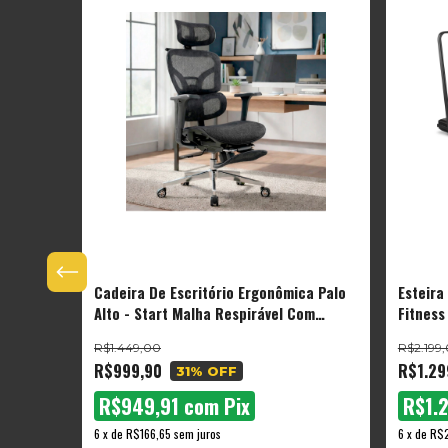
Cadeira De Escritório Ergonômica Palo
Esteira
0m
Alto - Start Malha Respirável Com
Fitness
 The
Suporte Lombar Adaptável Apoio Para
R$1.449,00
R$2.199
Pés Retrátil
R$999,90
R$1.29
31
% OFF
R$949,91
com
Pix
R$1.
6
x
de
R$166,65
sem juros
6
x
de
R$2