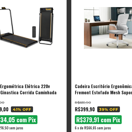
 Ergométrica Elétrica 220v
Cadeira Escritório Ergonômic
 Ginastica Corrida Caminhada
Fremont Estofado Mesh Supo
Encosto Ajustável Malha Resp
,00
R$659,90
Branco
9,00
R$399,90
41
% OFF
39
% OFF
234,05
com
Pix
R$379,91
com
Pix
16,50
sem juros
6
x
de
R$66,65
sem juros