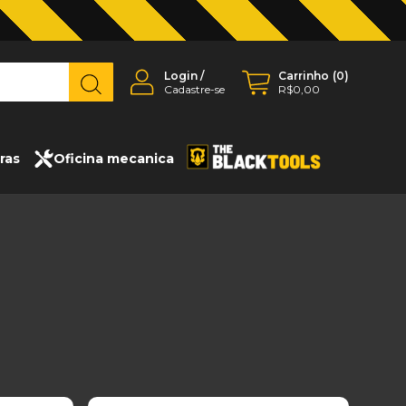
Login
/
Carrinho
(
0
)
Cadastre-se
R$0,00
ras
Oficina mecanica