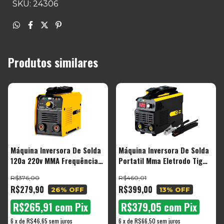
SKU: 24306
Produtos similares
Máquina Inversora De Solda
Máquina Inversora De Solda
120a 220v MMA Frequência
Portatil Mma Eletrodo Tig
50hz/60hz Mi150 Oz
Mi170d 120a 220v Oz
R$376,00
R$460,01
R$279,90
R$399,00
26
% OFF
13
% OFF
R$265,91
com
Pix
R$379,05
com
Pix
6
x
de
R$46,65
sem juros
6
x
de
R$66,50
sem juros