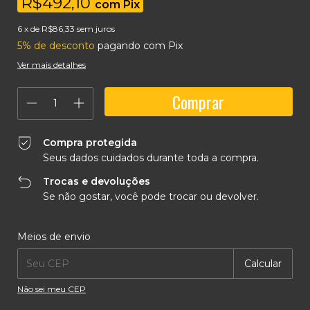
R$492,10
com
Pix
6
x de
R$86,33
sem juros
5% de desconto
pagando com Pix
Ver mais detalhes
Compra protegida
Seus dados cuidados durante toda a compra.
Trocas e devoluções
Se não gostar, você pode trocar ou devolver.
Entregas para o CEP:
Alterar CEP
Meios de envio
Calcular
Não sei meu CEP