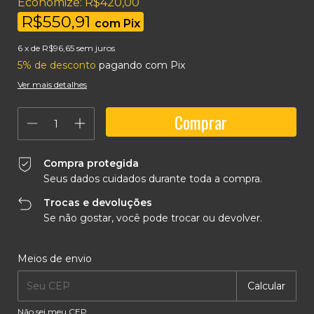
Economize:
R$420,00
R$550,91
com
Pix
6
x de
R$96,65
sem juros
5% de desconto
pagando com Pix
Ver mais detalhes
Compra protegida
Seus dados cuidados durante toda a compra.
Trocas e devoluções
Se não gostar, você pode trocar ou devolver.
Entregas para o CEP:
Alterar CEP
Meios de envio
Calcular
Não sei meu CEP