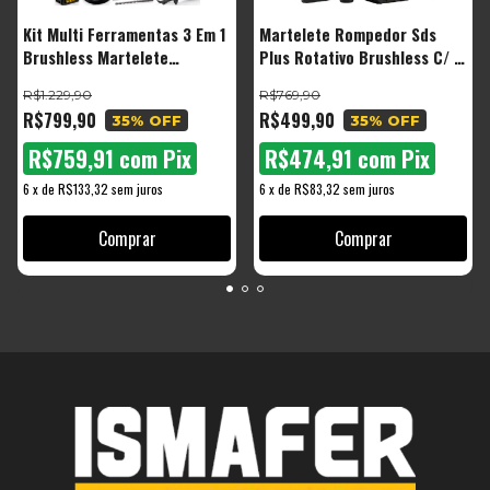
Kit Multi Ferramentas 3 Em 1
Martelete Rompedor Sds
Brushless Martelete
Plus Rotativo Brushless C/ 2
Parafusadeira
Baterias Amarelo E Preto 60
R$1.229,90
R$769,90
Esmerilhadeira Com
Hz
R$799,90
R$499,90
35
% OFF
35
% OFF
Acessórios Tbkit14 The
Black Tools
R$759,91
com
Pix
R$474,91
com
Pix
6
x
de
R$133,32
sem juros
6
x
de
R$83,32
sem juros