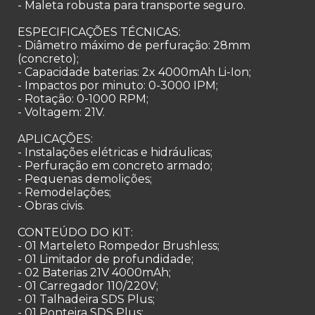
- Maleta robusta para transporte seguro.
ESPECIFICAÇÕES TÉCNICAS:
- Diâmetro máximo de perfuração: 28mm
(concreto);
- Capacidade baterias: 2x 4000mAh Li-Ion;
- Impactos por minuto: 0-3000 IPM;
- Rotação: 0-1000 RPM;
- Voltagem: 21V.
APLICAÇÕES:
- Instalações elétricas e hidráulicas;
- Perfuração em concreto armado;
- Pequenas demolições;
- Remodelações;
- Obras civis.
CONTEÚDO DO KIT:
- 01 Marteleto Rompedor Brushless;
- 01 Limitador de profundidade;
- 02 Baterias 21V 4000mAh;
- 01 Carregador 110/220V;
- 01 Talhadeira SDS Plus;
- 01 Ponteira SDS Plus;