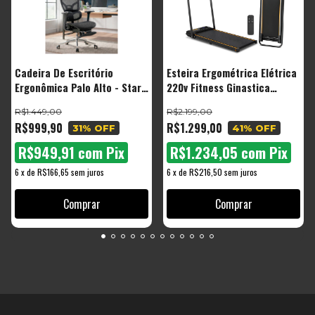
Cadeira De Escritório
Esteira Ergométrica Elétrica
Ergonômica Palo Alto - Start
220v Fitness Ginastica
Malha Respirável Com
Corrida Caminhada
R$1.449,00
R$2.199,00
Suporte Lombar Adaptável
R$999,90
R$1.299,00
31
% OFF
41
% OFF
Apoio Para Pés Retrátil
R$949,91
com
Pix
R$1.234,05
com
Pix
6
x
de
R$166,65
sem juros
6
x
de
R$216,50
sem juros