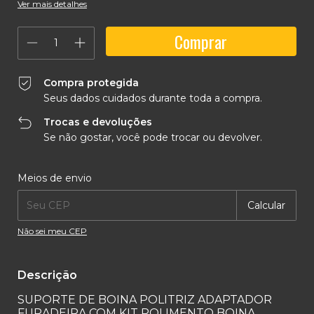
Ver mais detalhes
Compra protegida
Seus dados cuidados durante toda a compra.
Trocas e devoluções
Se não gostar, você pode trocar ou devolver.
Entregas para o CEP:
Alterar CEP
Meios de envio
Calcular
Não sei meu CEP
Descrição
SUPORTE DE BOINA POLITRIZ ADAPTADOR
FURADEIRA COM KIT POLIMENTO BOINA