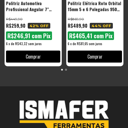
Politriz Automotiva
Politriz Elétrica Roto Orbital
Profissional Angular 7"
15mm 5 e 6 Polegadas 950w
1200W 1000-4200RPM The
Pro950 The Black Tools
R$449,90
R$869,90
Black Tools
R$259,90
R$489,90
42
% OFF
44
% OFF
R$246,91
com
Pix
R$465,41
com
Pix
6
x
de
R$43,32
sem juros
6
x
de
R$81,65
sem juros
Comprar
Comprar