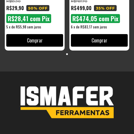
R$59,90
R$767,70
R$29,90
R$499,00
50
% OFF
35
% OFF
R$28,41
com
Pix
R$474,05
com
Pix
5
x
de
R$5,98
sem juros
6
x
de
R$83,17
sem juros