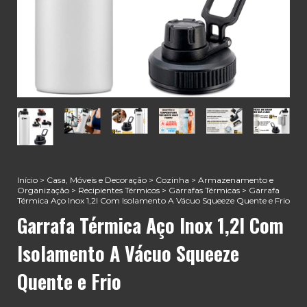
Início
>
Casa, Móveis e Decoração
>
Cozinha
>
Armazenamento e
Organização
>
Recipientes Térmicos
>
Garrafas Térmicas
>
Garrafa
Térmica Aço Inox 1,2l Com Isolamento A Vácuo Squeeze Quente e Frio
Garrafa Térmica Aço Inox 1,2l Com
Isolamento A Vácuo Squeeze
Quente e Frio