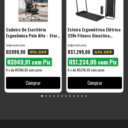
Cadeira De Escritório
Esteira Ergométrica Elétrica
Ergonômica Palo Alto - Start
220v Fitness Ginastica
Malha Respirável Com
Corrida Caminhada
R$1.449,00
R$2.199,00
Suporte Lombar Adaptável
R$999,90
R$1.299,00
31
% OFF
41
% OFF
Apoio Para Pés Retrátil
R$949,91
com
Pix
R$1.234,05
com
Pix
6
x
de
R$166,65
sem juros
6
x
de
R$216,50
sem juros