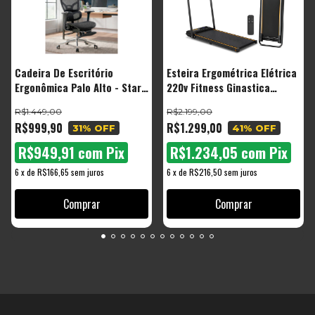
Cadeira De Escritório
Esteira Ergométrica Elétrica
Ergonômica Palo Alto - Start
220v Fitness Ginastica
Malha Respirável Com
Corrida Caminhada
R$1.449,00
R$2.199,00
Suporte Lombar Adaptável
R$999,90
R$1.299,00
31
% OFF
41
% OFF
Apoio Para Pés Retrátil
R$949,91
com
Pix
R$1.234,05
com
Pix
6
x
de
R$166,65
sem juros
6
x
de
R$216,50
sem juros