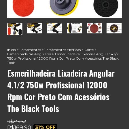
Início
>
Ferramentas
>
Ferramentas Elétricas
>
Corte
>
Esmerilhadeiras Angulares
>
Esmerilhadeira Lixadeira Angular 4.1/2
750w Profissional 12000 Rpm Cor Preto Com Acessórios The Black
Tools
Esmerilhadeira Lixadeira Angular
4.1/2 750w Profissional 12000
Rpm Cor Preto Com Acessórios
The Black Tools
R$244,62
R$169,90
31
% OFF