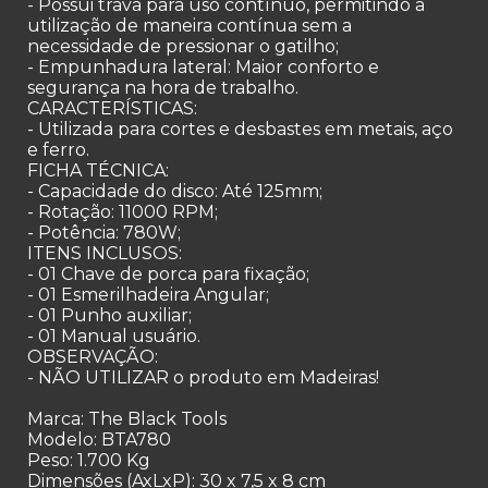
- Possui trava para uso contínuo, permitindo a
utilização de maneira contínua sem a
necessidade de pressionar o gatilho;
- Empunhadura lateral: Maior conforto e
segurança na hora de trabalho.
CARACTERÍSTICAS:
- Utilizada para cortes e desbastes em metais, aço
e ferro.
FICHA TÉCNICA:
- Capacidade do disco: Até 125mm;
- Rotação: 11000 RPM;
- Potência: 780W;
ITENS INCLUSOS:
- 01 Chave de porca para fixação;
- 01 Esmerilhadeira Angular;
- 01 Punho auxiliar;
- 01 Manual usuário.
OBSERVAÇÃO:
- NÃO UTILIZAR o produto em Madeiras!
Marca: The Black Tools
Modelo: BTA780
Peso: 1.700 Kg
Dimensões (AxLxP): 30 x 7,5 x 8 cm