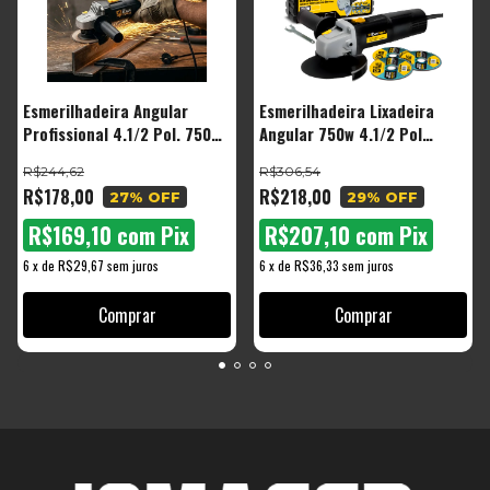
Esmerilhadeira Angular
Esmerilhadeira Lixadeira
Profissional 4.1/2 Pol. 750w
Angular 750w 4.1/2 Pol
Cor Preto Frequência 60Hz
115mm 11000rpm Com Maleta
R$244,62
R$306,54
E Discos Bta780d The Black
R$178,00
R$218,00
27
% OFF
29
% OFF
Tools
R$169,10
com
Pix
R$207,10
com
Pix
6
x
de
R$29,67
sem juros
6
x
de
R$36,33
sem juros
Comprar
Comprar