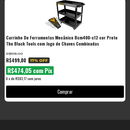
A
Carrinho De Ferramentas Mecânico Bcm400-c12 cor Preto
C
The Black Tools com Jogo de Chaves Combinadas
S
R$598,00
R
R$499,00
R
17
% OFF
R$474,05
com
Pix
6
x
de
R$83,17
sem juros
6