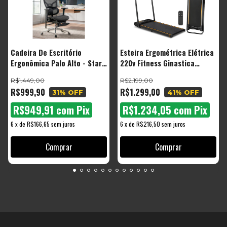
Cadeira De Escritório
Esteira Ergométrica Elétrica
Ergonômica Palo Alto - Start
220v Fitness Ginastica
Malha Respirável Com
Corrida Caminhada
R$1.449,00
R$2.199,00
Suporte Lombar Adaptável
R$999,90
R$1.299,00
31
% OFF
41
% OFF
Apoio Para Pés Retrátil
R$949,91
com
Pix
R$1.234,05
com
Pix
6
x
de
R$166,65
sem juros
6
x
de
R$216,50
sem juros