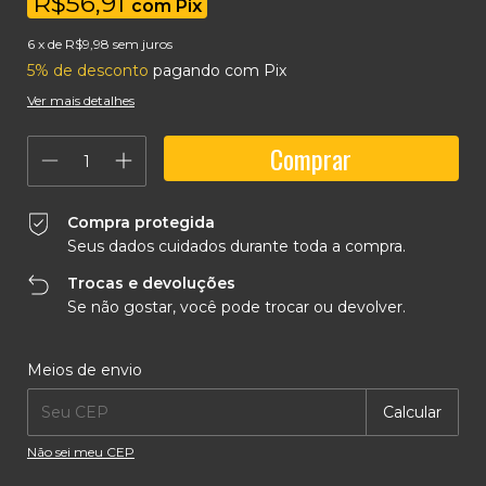
R$56,91
com
Pix
6
x de
R$9,98
sem juros
5% de desconto
pagando com Pix
Ver mais detalhes
Compra protegida
Seus dados cuidados durante toda a compra.
Trocas e devoluções
Se não gostar, você pode trocar ou devolver.
Entregas para o CEP:
Alterar CEP
Meios de envio
Calcular
Não sei meu CEP