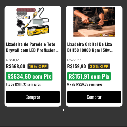
Lixadeira de Parede e Teto
Lixadeira Orbital De Lixa
Drywall com LED Profissional
Btl150 10000 Rpm 150w
750W Tipo Girafa
Preta Cor Preto Frequência
R$811,12
R$229,99
60hz
R$668,00
R$159,90
18
% OFF
30
% OFF
R$634,60
com
Pix
R$151,91
com
Pix
6
x
de
R$111,33
sem juros
6
x
de
R$26,65
sem juros
Comprar
Comprar