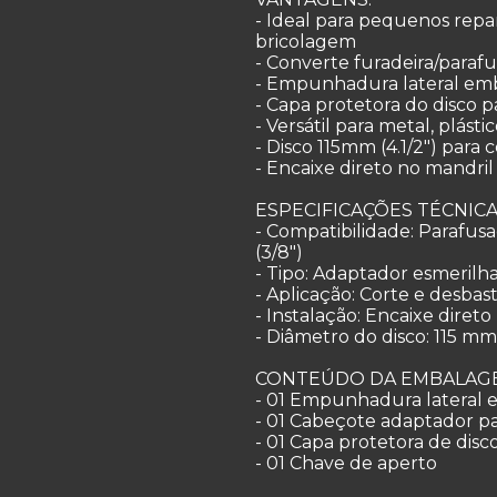
- Ideal para pequenos repa
bricolagem
- Converte furadeira/parafu
- Empunhadura lateral emb
- Capa protetora do disco 
- Versátil para metal, plást
- Disco 115mm (4.1/2") para
- Encaixe direto no mandril 
ESPECIFICAÇÕES TÉCNICA
- Compatibilidade: Parafus
(3/8")
- Tipo: Adaptador esmerilha
- Aplicação: Corte e desbast
- Instalação: Encaixe diret
- Diâmetro do disco: 115 mm 
CONTEÚDO DA EMBALAG
- 01 Empunhadura lateral
- 01 Cabeçote adaptador pa
- 01 Capa protetora de disc
- 01 Chave de aperto