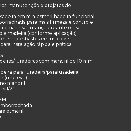
ros, manutenção e projetos de
sadeira em mini esmerilhadeira funcional
orrachada para mais firmeza e controle
para maior segurança durante o uso
ico e madeira (conforme aplicação)
 cortes e desbastes em uso leve
para instalação rápida e prática
S:
adeiras/furadeiras com mandril de 10 mm
deira para furadeira/parafusadeira
e (uso leve)
o no mandril
(4.1/2")
EM:
 emborrachada
ra esmeril
o