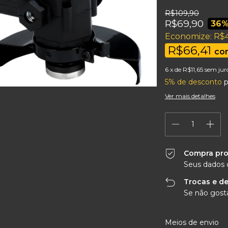
R$109,90
R$69,90
36
%
Economize:
R$
R$66,41
co
6
x de
R$11,65
sem jur
5% de desconto
p
Ver mais detalhes
Compra pro
Seus dados 
Trocas e d
Se não gosta
Entregas para o CEP:
Meios de envio