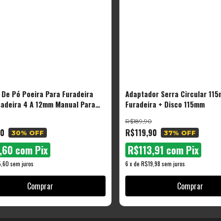
 De Pó Poeira Para Furadeira
Adaptador Serra Circular 115
adeira 4 A 12mm Manual Para
Furadeira + Disco 115mm
ção Limpeza Obra - The Black
R$189,90
00
R$119,90
30
% OFF
37
% OFF
,60
com
Pix
R$113,91
com
Pix
,60
sem juros
6
x
de
R$19,98
sem juros