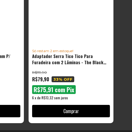
Só restam
2
em estoque!
mm P/
Adaptador Serra Tico Tico Para
Furadeira com 2 Lâminas - The Black
Tools
R$119,90
R$79,90
33
% OFF
R$75,91
com
Pix
6
x
de
R$13,32
sem juros