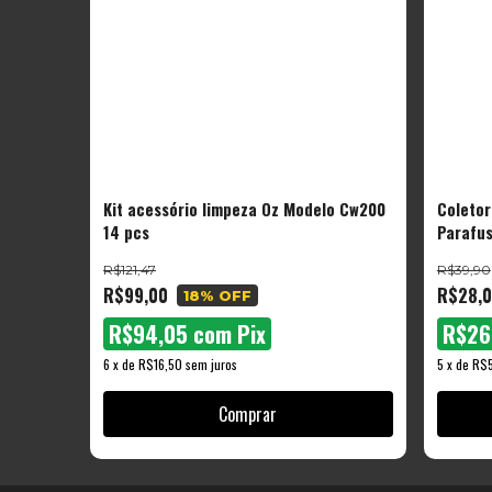
Kit acessório limpeza Oz Modelo Cw200
Coletor
14 pcs
Parafus
Perfura
R$121,47
R$39,90
Tools
R$99,00
R$28,
18
% OFF
R$94,05
com
Pix
R$26
6
x
de
R$16,50
sem juros
5
x
de
R$5