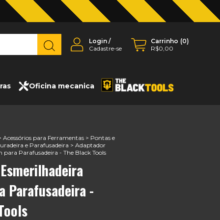
Login
/
Carrinho
(
0
)
Cadastre-se
R$0,00
ras
Oficina mecanica
>
Acessórios para Ferramentas
>
Pontas e
uradeira e Parafusadeira
>
Adaptador
 para Parafusadeira - The Black Tools
Esmerilhadeira
 Parafusadeira -
Tools