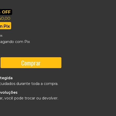
 OFF
40,00
m
Pix
os
agando com Pix
tegida
cuidados durante toda a compra.
evoluções
r, você pode trocar ou devolver.
Alterar CEP