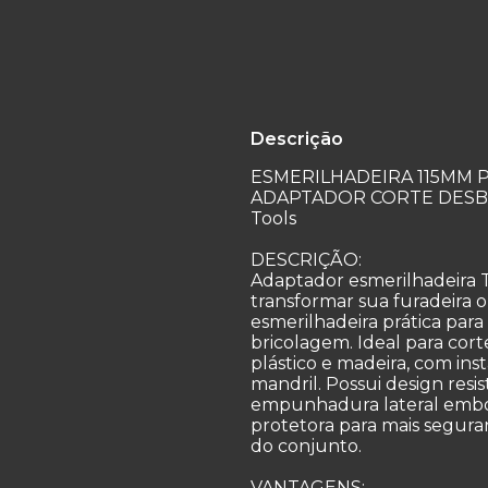
Descrição
ESMERILHADEIRA 115MM 
ADAPTADOR CORTE DESBAS
Tools
DESCRIÇÃO:
Adaptador esmerilhadeira 
transformar sua furadeira 
esmerilhadeira prática pa
bricolagem. Ideal para cor
plástico e madeira, com ins
mandril. Possui design resi
empunhadura lateral embo
protetora para mais segur
do conjunto.
VANTAGENS: