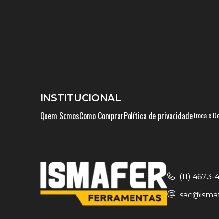
INSTITUCIONAL
Quem Somos
Como Comprar
Política de privacidade
Troca e D
(11) 4673
sac@ismaf