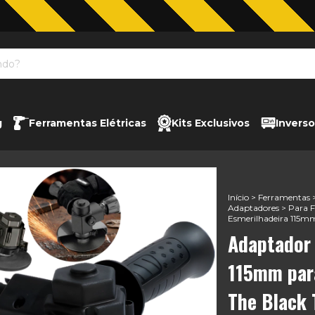
Jardinagem com The Black Tools
g
Ferramentas Elétricas
Kits Exclusivos
Inverso
Início
>
Ferramentas
Adaptadores
>
Para F
Esmerilhadeira 115mm
Adaptador 
115mm para
The Black 