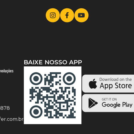
BAIXE NOSSO APP
evoluções
-4878
er.com.br