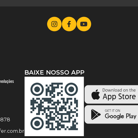
BAIXE NOSSO APP
evoluções
-4878
er.com.br