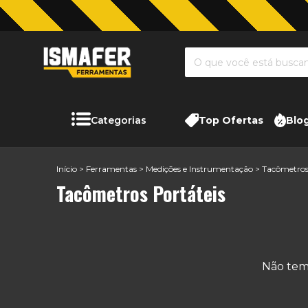
Categorias
Top Ofertas
Blo
Início
>
Ferramentas
>
Medições e Instrumentação
>
Tacômetros
Tacômetros Portáteis
Não temo