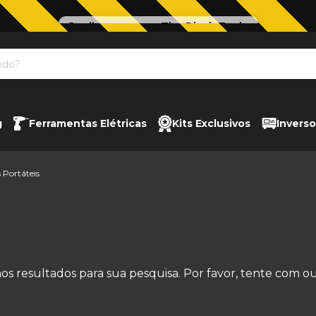
Jardinagem com The Black Tools
g
Ferramentas Elétricas
Kits Exclusivos
Inverso
 Portáteis
s resultados para sua pesquisa. Por favor, tente com outr