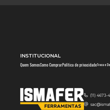
INSTITUCIONAL
Quem Somos
Como Comprar
Política de privacidade
Troca e D
(11) 4673
sac@ismaf