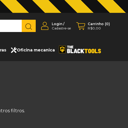
Login
/
Carrinho
(
0
)
Cadastre-se
R$0,00
ras
Oficina mecanica
os filtros.