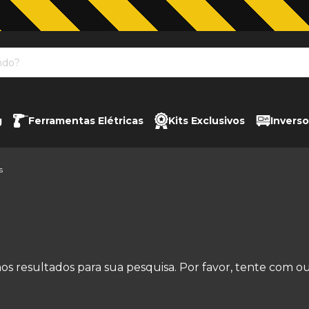
Jardinagem com The Black Tools
g
Ferramentas Elétricas
Kits Exclusivos
Inverso
s
s resultados para sua pesquisa. Por favor, tente com outr