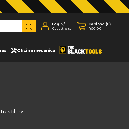
Login
/
Carrinho
(
0
)
Cadastre-se
R$0,00
ras
Oficina mecanica
os filtros.