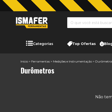
Categorias
Top Ofertas
Blo
Início
>
Ferramentas
>
Medições e Instrumentação
>
Durômetro
Durômetros
Não temo