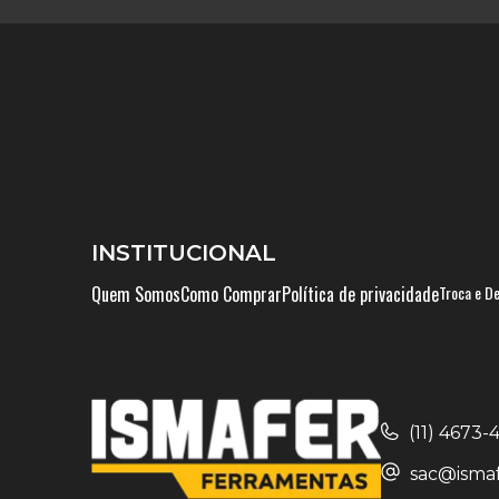
INSTITUCIONAL
Quem Somos
Como Comprar
Política de privacidade
Troca e D
(11) 4673
sac@ismaf