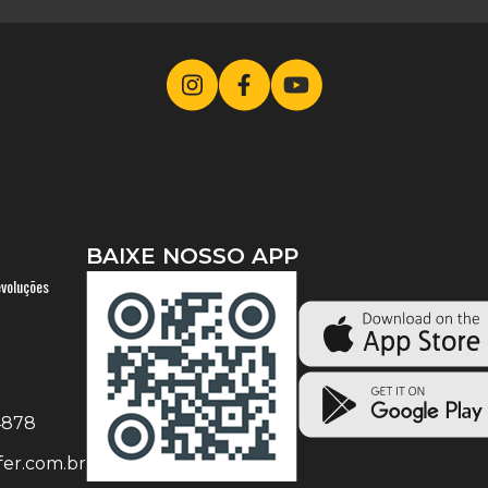
BAIXE NOSSO APP
evoluções
-4878
er.com.br