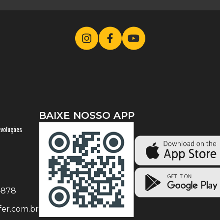
BAIXE NOSSO APP
evoluções
-4878
er.com.br