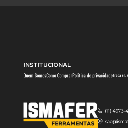
INSTITUCIONAL
Quem Somos
Como Comprar
Política de privacidade
Troca e D
(11) 4673
sac@ismaf