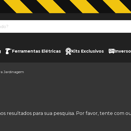
Jardinagem com The Black Tools
g
Ferramentas Elétricas
Kits Exclusivos
Inverso
ara Jardinagem
s resultados para sua pesquisa. Por favor, tente com outr