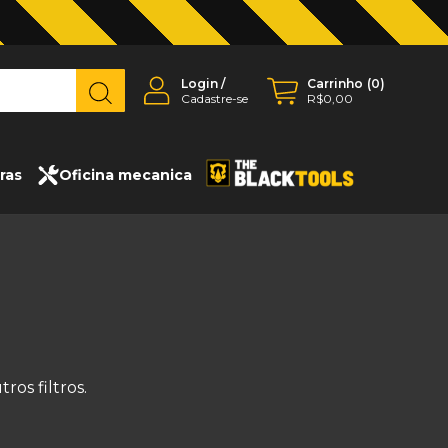
Login
/
Carrinho
(
0
)
Cadastre-se
R$0,00
ras
Oficina mecanica
os filtros.