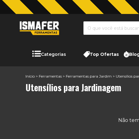
Categorias
Top Ofertas
Blo
Início
>
Ferramentas
>
Ferramentas para Jardim
>
Utensílios p
Utensílios para Jardinagem
Não temo