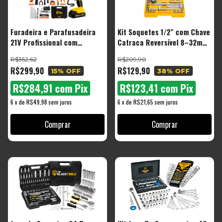
Furadeira e Parafusadeira
Kit Soquetes 1/2" com Chave
21V Profissional com
Catraca Reversível 8–32mm
Impacto + Maleta 169 Peças
Completo The Black Tools
R$352,62
R$209,90
R$299,90
R$129,90
15
% OFF
38
% OFF
R$284,91
com
Pix
R$123,41
com
Pix
6
x
de
R$49,98
sem juros
6
x
de
R$21,65
sem juros