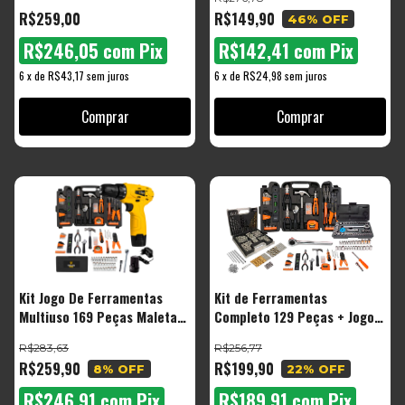
Maleta The Black Tools Com
Maleta
R$259,00
R$149,90
46
% OFF
Kit Chaves Combinadas 12
Peças
R$246,05
com
Pix
R$142,41
com
Pix
6
x
de
R$43,17
sem juros
6
x
de
R$24,98
sem juros
Kit Jogo De Ferramentas
Kit de Ferramentas
Multiuso 169 Peças Maleta
Completo 129 Peças + Jogo
Com Parafusadeira A Bateria
de Soquete 40 Peças + 300
R$283,63
R$256,77
Tb-12a 3/8 12v The Black
peças Brocas e Buchas
R$259,90
R$199,90
8
% OFF
22
% OFF
Tools
R$246,91
com
Pix
R$189,91
com
Pix