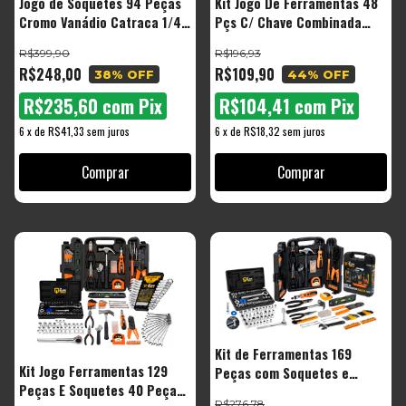
Jogo de Soquetes 94 Peças
Kit Jogo De Ferramentas 48
Cromo Vanádio Catraca 1/4
Pçs C/ Chave Combinada
e 1/2" The Black Tools
Soquetes
R$399,90
R$196,93
R$248,00
R$109,90
38
% OFF
44
% OFF
R$235,60
com
Pix
R$104,41
com
Pix
6
x
de
R$41,33
sem juros
6
x
de
R$18,32
sem juros
Kit de Ferramentas 169
Kit Jogo Ferramentas 129
Peças com Soquetes e
Peças E Soquetes 40 Peças
Chaves Completo com
R$276,78