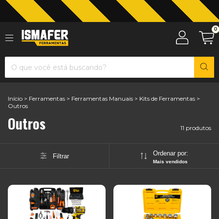
Jardinagem com The Black Tools
0
Início
>
Ferramentas
>
Ferramentas Manuais
>
Kits de Ferramentas
>
Outros
Outros
11 produtos
Ordenar por:
Filtrar
Mais vendidos