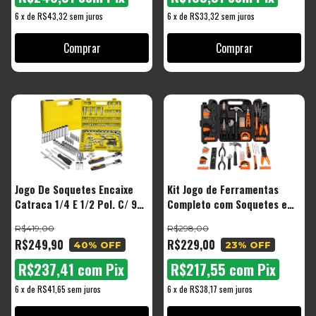
6
x
de
R$43,32
sem juros
6
x
de
R$33,32
sem juros
Jogo De Soquetes Encaixe
Kit Jogo de Ferramentas
Catraca 1/4 E 1/2 Pol. C/ 94
Completo com Soquetes e
Peças Cor Amarelo
Chaves The Black Tools
R$419,00
R$298,00
R$249,90
R$229,00
40
% OFF
23
% OFF
R$237,41
com
Pix
R$217,55
com
Pix
6
x
de
R$41,65
sem juros
6
x
de
R$38,17
sem juros