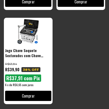
Jogo Chave Soquete
Sextavados com Chave
Catraca Reversível 40 Peças
R$63,84
- The Black Tools
R$39,90
38
% OFF
R$37,91
com
Pix
6
x
de
R$6,65
sem juros