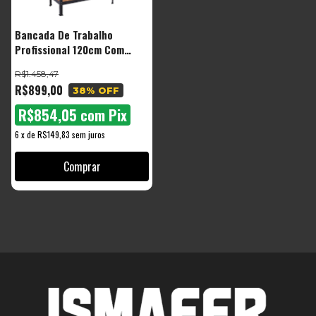
Bancada De Trabalho
Profissional 120cm Com
Painel Ripado Para
R$1.458,47
Ferramentas Capacidade De
R$899,00
38
% OFF
250kg Tbt100 The Black
Tools
R$854,05
com
Pix
6
x
de
R$149,83
sem juros