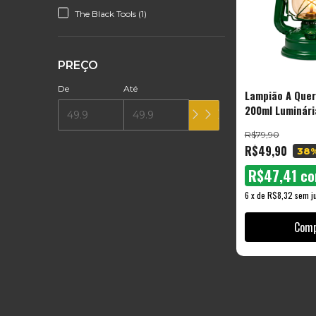
The Black Tools (1)
PREÇO
De
Até
Lampião A Que
200ml Luminári
R$79,90
R$49,90
38
R$47,41
c
6
x
de
R$8,32
sem j