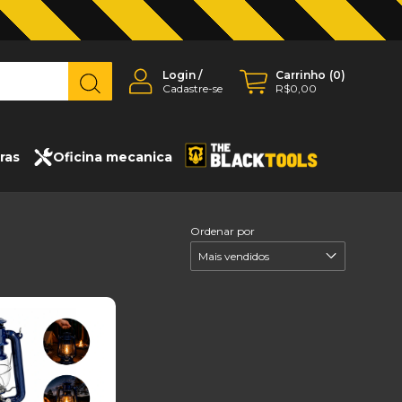
Login
/
Carrinho
(
0
)
Cadastre-se
R$0,00
ras
Oficina mecanica
Ordenar por