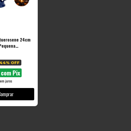
Querosene 24cm
Pequena
zul
44
% OFF
1
com
Pix
sem juros