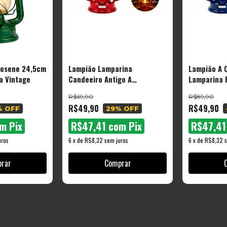
rosene 24,5cm
Lampião Lamparina
Lampião A 
a Vintage
Candeeiro Antigo A
Lamparina 
Querosene Acampamento
Luminária A
R$69,90
R$89,90
R$49,90
R$49,90
% OFF
29
% OFF
om
Pix
R$47,41
com
Pix
R$47,4
uros
6
x
de
R$8,32
sem juros
6
x
de
R$8,32