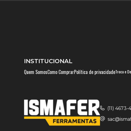
INSTITUCIONAL
Quem Somos
Como Comprar
Política de privacidade
Troca e D
(11) 4673
sac@ismaf