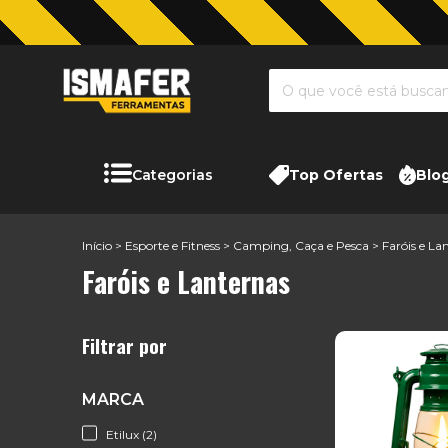
Categorias
Top Ofertas
Blo
Início
>
Esporte e Fitness
>
Camping, Caça e Pesca
>
Faróis e La
Faróis e Lanternas
Filtrar por
MARCA
Etilux (2)