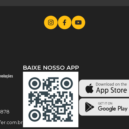
BAIXE NOSSO APP
evoluções
-4878
er.com.br