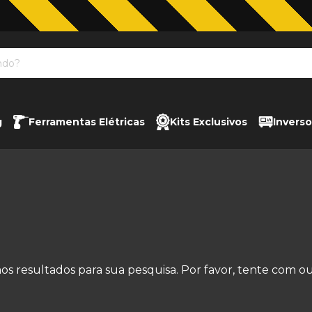
Jardinagem com The Black Tools
g
Ferramentas Elétricas
Kits Exclusivos
Inverso
s resultados para sua pesquisa. Por favor, tente com outr