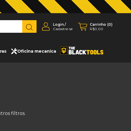
Login
/
Carrinho
(
0
)
Cadastre-se
R$0,00
ras
Oficina mecanica
os filtros.