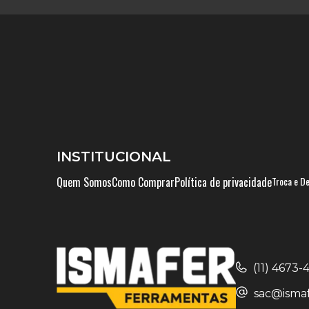
INSTITUCIONAL
Quem Somos
Como Comprar
Política de privacidade
Troca e D
(11) 4673
sac@ismaf