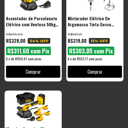
Assentador de Porcelanato
Misturador Elétrico De
Elétrico com Ventosa 50kg
Argamassa Tinta Gesso
Bateria 21V Profissional
Rejunte Textura Tmt1200 The
R$499,00
R$367,21
Black Tools
R$328,00
R$319,00
34
% OFF
13
% OFF
R$311,60
com
Pix
R$303,05
com
Pix
6
x
de
R$54,67
sem juros
6
x
de
R$53,17
sem juros
Comprar