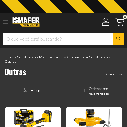
Jardinagem com The Black Tools
0
Início
>
Construção e Manutenção
>
Máquinas para Construção
>
Outras
Outras
3 produtos
Ordenar por:
Filtrar
Mais vendidos