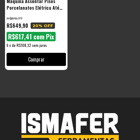
Maquina Assentar Pisos
Porcelanatos Elétrica Até
50kg A Bateria 21v Ttm21b
R$815,77
Com 02 De Ventosas Duplas
R$649,90
20
% OFF
The Black Tools
R$617,41
com
Pix
6
x
de
R$108,32
sem juros