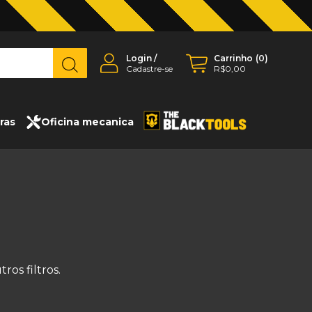
Login
/
Carrinho
(
0
)
Cadastre-se
R$0,00
ras
Oficina mecanica
os filtros.