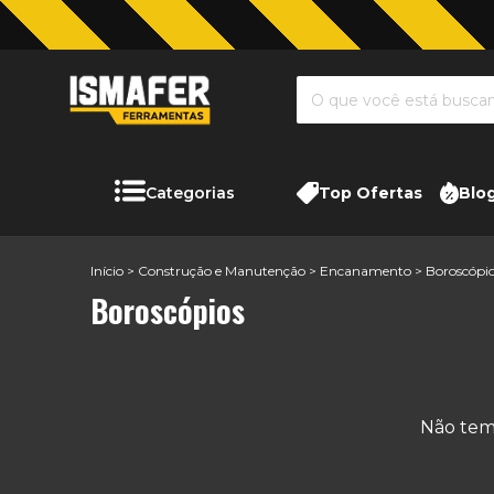
Categorias
Top Ofertas
Blo
Início
>
Construção e Manutenção
>
Encanamento
>
Boroscópi
Boroscópios
Não temo