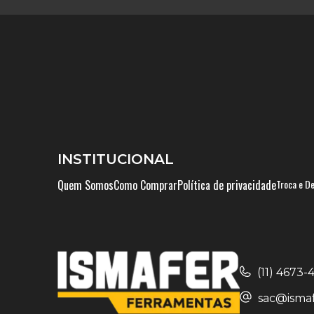
INSTITUCIONAL
Quem Somos
Como Comprar
Política de privacidade
Troca e D
(11) 4673
sac@ismaf