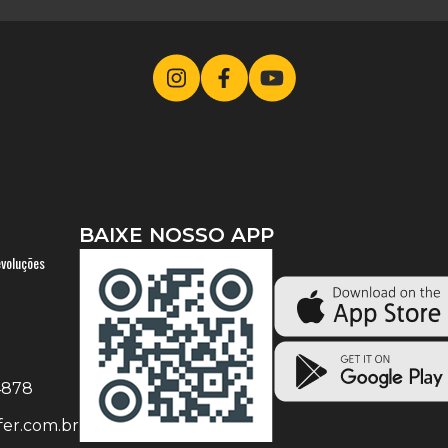
BAIXE NOSSO APP
evoluções
-4878
er.com.br