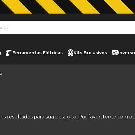
Jardinagem com The Black Tools
g
Ferramentas Elétricas
Kits Exclusivos
Inverso
os
s resultados para sua pesquisa. Por favor, tente com outr