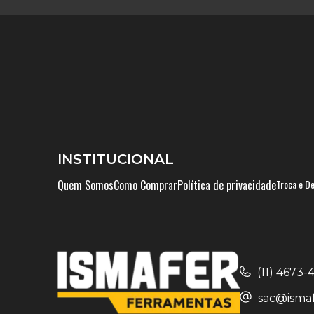
INSTITUCIONAL
Quem Somos
Como Comprar
Política de privacidade
Troca e D
(11) 4673
sac@ismaf