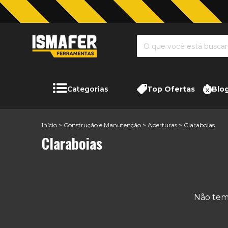
Categorias
Top Ofertas
Blo
Início
>
Construção e Manutenção
>
Aberturas
>
Claraboias
Claraboias
Não temo