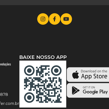
BAIXE NOSSO APP
evoluções
-4878
er.com.br