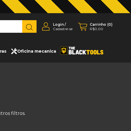
Login
/
Carrinho
(
0
)
Cadastre-se
R$0,00
ras
Oficina mecanica
os filtros.