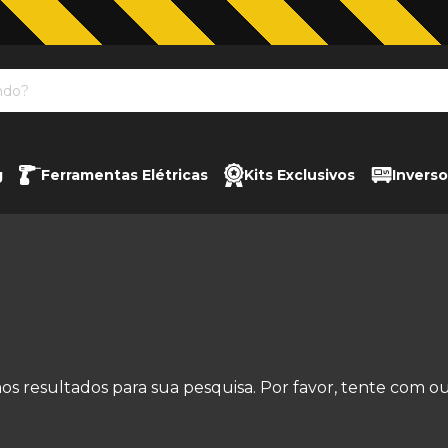
Jardinagem com The Black Tools
g
Ferramentas Elétricas
Kits Exclusivos
Inverso
s resultados para sua pesquisa. Por favor, tente com outr