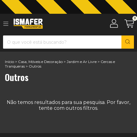
0
Jardinagem com The Black Tools
Início
>
Casa, Móveis e Decoração
>
Jardim e Ar Livre
>
Cercas e
Tranqueras
>
Outros
Outros
Não temos resultados para sua pesquisa. Por favor,
tente com outros filtros.