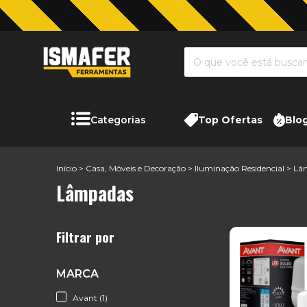
Categorias
Top Ofertas
Blo
Início
>
Casa, Móveis e Decoração
>
Iluminação Residencial
>
Lâ
Lâmpadas
Filtrar por
MARCA
Avant (1)