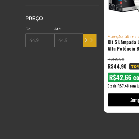
PREÇO
De
Até
Atenção, última 
Kit 5 Lâmpada 
Alta Potência 
6500k Cor da l
R$149,90
R$44,90
70
R$42,66
c
6
x
de
R$7,48
sem j