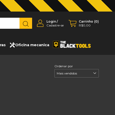
Login
/
Carrinho
(
0
)
Cadastre-se
R$0,00
ras
Oficina mecanica
Ordenar por