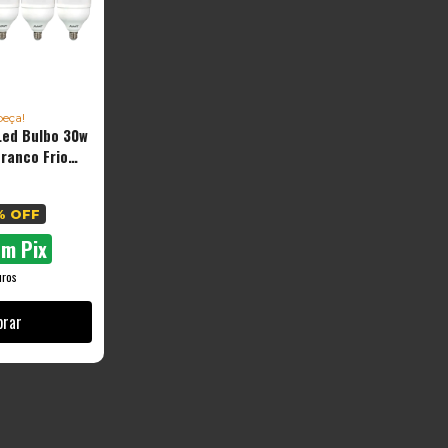
peça!
Led Bulbo 30w
Branco Frio
uz Branco-frio
% OFF
om
Pix
uros