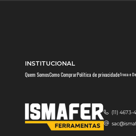
INSTITUCIONAL
Quem Somos
Como Comprar
Política de privacidade
Troca e D
(11) 4673
sac@ismaf