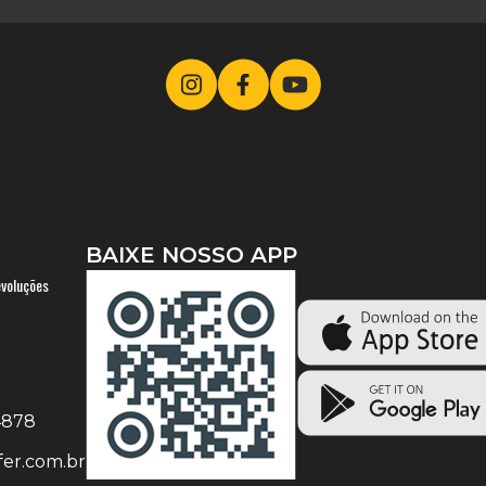
BAIXE NOSSO APP
evoluções
-4878
er.com.br