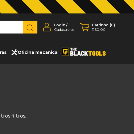
Login
/
Carrinho
(
0
)
Cadastre-se
R$0,00
ras
Oficina mecanica
os filtros.