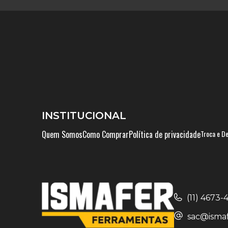
INSTITUCIONAL
Quem Somos
Como Comprar
Política de privacidade
Troca e D
(11) 4673
sac@ismaf