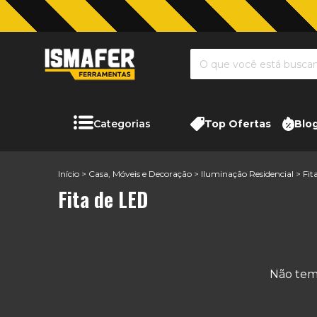
Categorias
Top Ofertas
Blo
Início
>
Casa, Móveis e Decoração
>
Iluminação Residencial
>
Fit
Fita de LED
Não temo