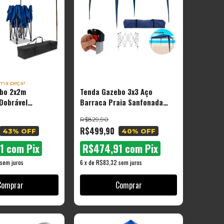
ima peça!
bo 2x2m
Tenda Gazebo 3x3 Aço
Dobrável
Barraca Praia Sanfonada
l Azul The Black
Articulada
R$829,90
R$499,90
43
% OFF
40
% OFF
91
com
Pix
R$474,91
com
Pix
sem juros
6
x
de
R$83,32
sem juros