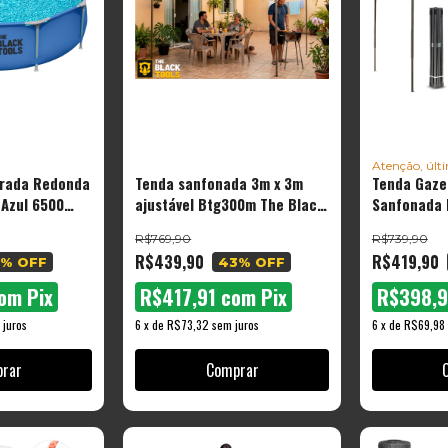
Atenção, últ
urada Redonda
Tenda sanfonada 3m x 3m
Tenda Gaze
 Azul 6500
ajustável Btg300m The Black
Sanfonada 
m The Black
Tools cor azul
Impermeáve
R$769,90
R$739,90
Tools
R$439,90
R$419,90
% OFF
43
% OFF
om
Pix
R$417,91
com
Pix
R$398,
 juros
6
x
de
R$73,32
sem juros
6
x
de
R$69,98