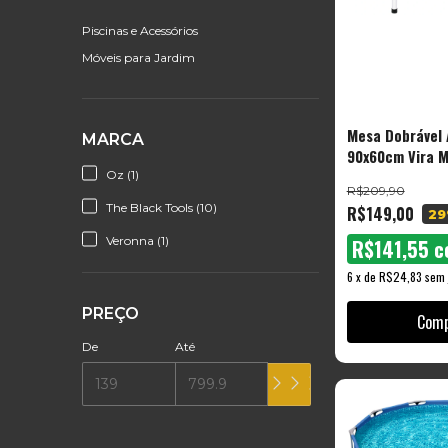
Piscinas e Acessórios
Móveis para Jardim
Mesa Dobrável 
MARCA
90x60cm Vira 
Oz (1)
Alça Portátil C
R$209,90
The Black Tool
The Black Tools (10)
R$149,00
29
Veronna (1)
R$141,55
c
6
x
de
R$24,83
sem 
PREÇO
De
Até