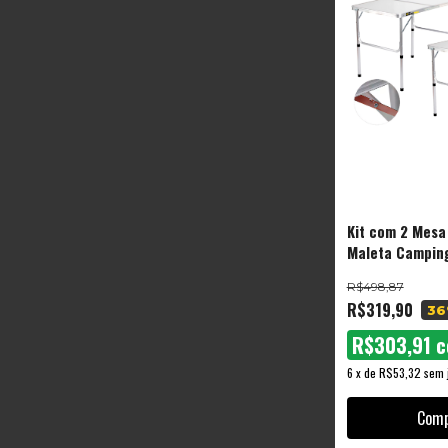
Kit com 2 Mesa
Maleta Camping
90x60cm Cor B
R$498,87
Black Tools
R$319,90
36
R$303,91
c
6
x
de
R$53,32
sem 