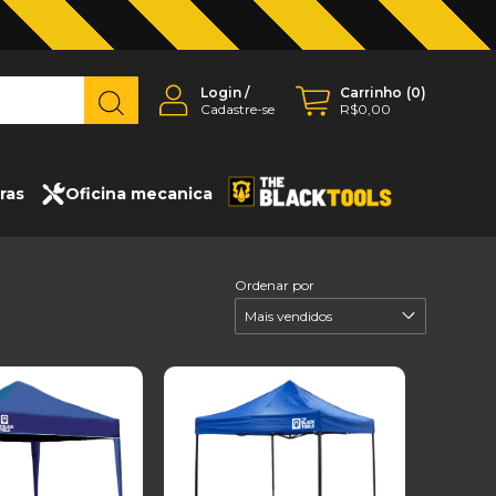
Login
/
Carrinho
(
0
)
Cadastre-se
R$0,00
ras
Oficina mecanica
Ordenar por