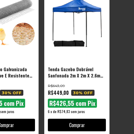
ro Galvanizada
Tenda Gazebo Dobrável
ve E Resistente
Sanfonada 2m X 2m X 2.6m
Articulado Barraca Praia
R$643,09
Camping Vtg200 Veronna
R$449,00
30
% OFF
30
% OFF
55
com
Pix
R$426,55
com
Pix
sem juros
6
x
de
R$74,83
sem juros