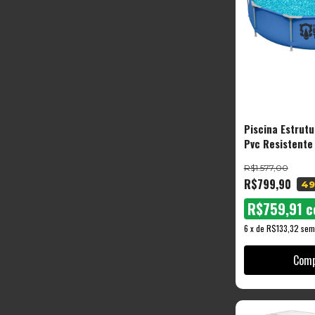
Piscina Estrut
Pvc Resistente
Litros 76x360c
R$1.577,00
Tools
R$799,90
49
R$759,91
c
6
x
de
R$133,32
sem