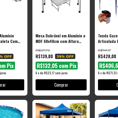
Alumínio
Mesa Dobrável em Alumínio e
Tenda Gaze
Maleta Com
MDF 60x40cm com Altura
Articulada 
amping Praia
Ajustável BMD600 – The
Metros Para
R$227,70
R$747,17
s
Black Tools
Com Mala T
R$139,00
R$428,00
% OFF
39
% OFF
The Black T
om
Pix
R$132,05
com
Pix
R$406,
juros
6
x
de
R$23,17
sem juros
6
x
de
R$71,33