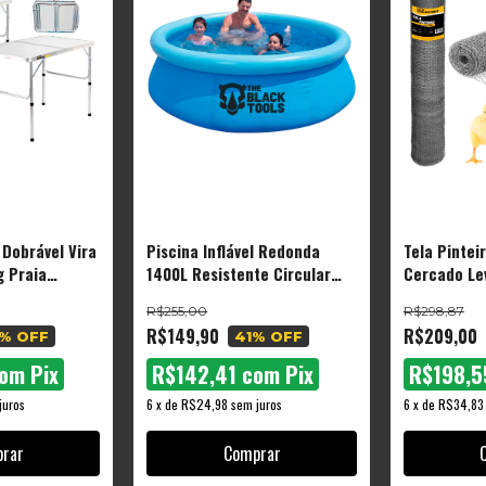
 Dobrável Vira
Piscina Inflável Redonda
Tela Pintei
 Praia
1400L Resistente Circular
Cercado Le
ranco The
Cor Azul 63x183CM TBT-007
1,50x25m
R$255,00
R$298,87
The Black Tools
R$149,90
R$209,00
% OFF
41
% OFF
om
Pix
R$142,41
com
Pix
R$198,
juros
6
x
de
R$24,98
sem juros
6
x
de
R$34,83